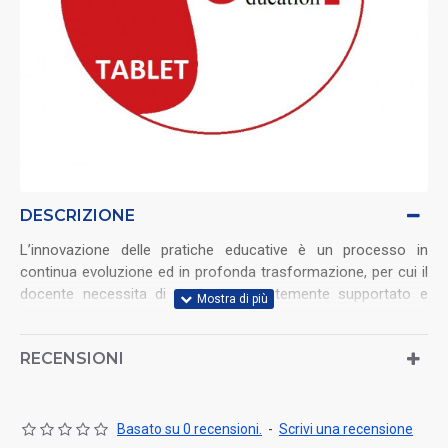
DESCRIZIONE
L’innovazione delle pratiche educative è un processo in
continua evoluzione ed in profonda trasformazione, per cui il
docente necessita di essere costantemente supportato e
aggiornato nella sua esperienza professionale.
L’impianto progettuale punta all’acquisizione ed alla
RECENSIONI
certificazione delle competenze necessarie all’adozione della
tecnologia TABLET nella didattica.
Basato su 0 recensioni.
-
Scrivi una recensione
Il progetto ha insite competenze trasversali tipiche della