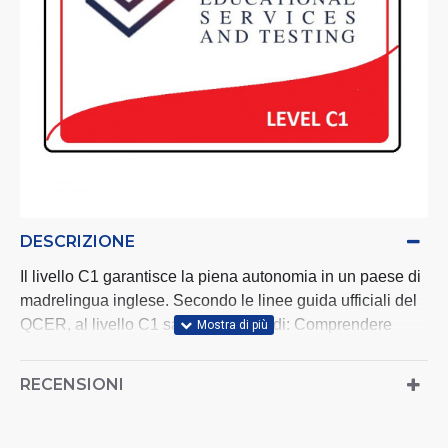
DESCRIZIONE
Il
livello C1
garantisce la piena autonomia in un paese di
madrelingua
inglese
. Secondo le linee guida ufficiali del
QCER, al
livello C1
sarete in grado di: Comprendere
un'ampia gamma di testi complessi e lunghi e di
riconoscerne il significato implicito.
RECENSIONI