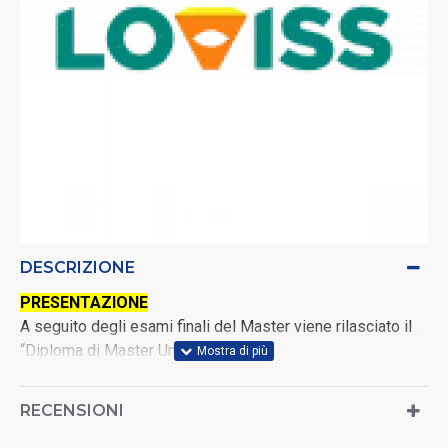
DESCRIZIONE
PRESENTAZIONE
A seguito degli esami finali del Master viene rilasciato il
“Diploma di Master Universitario
annuale di I livello:
“INSEGNARE FILOSOFIA E STORIA
NEGLI ISTITUTI SECONDARI II GRADO”
RECENSIONI
di
1500 ore
e
60 CFU
.